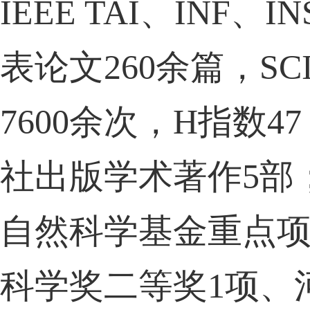
IEEE TAI
、
INF
、
IN
表论文
260
余篇，
SC
7600
余次，
H
指数
47
社出版学术著作
5
部
自然科学基金重点
科学奖二等奖
1
项、