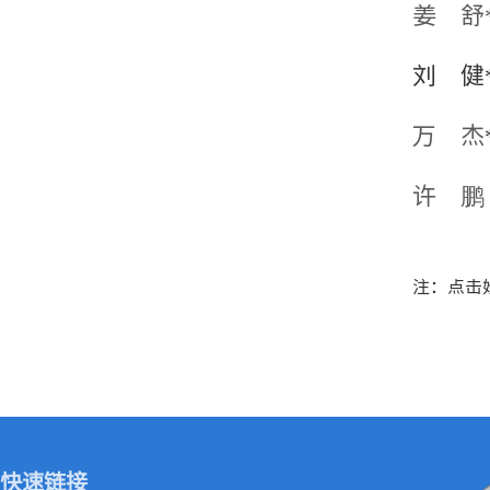
姜 舒
刘 健
万 杰
许 鹏
注：点击
快速链接