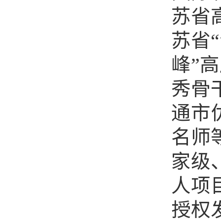
苏省
苏省
峰”
秀骨
通市
名师
家级
人项
授权